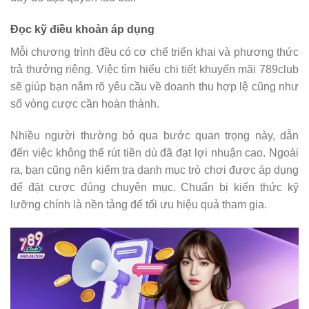
Đọc kỹ điều khoản áp dụng
Mỗi chương trình đều có cơ chế triển khai và phương thức
trả thưởng riêng. Việc tìm hiểu chi tiết khuyến mãi 789club
sẽ giúp bạn nắm rõ yêu cầu về doanh thu hợp lệ cũng như
số vòng cược cần hoàn thành.
Nhiều người thường bỏ qua bước quan trọng này, dẫn
đến việc không thể rút tiền dù đã đạt lợi nhuận cao. Ngoài
ra, bạn cũng nên kiểm tra danh mục trò chơi được áp dụng
để đặt cược đúng chuyên mục. Chuẩn bị kiến thức kỹ
lưỡng chính là nền tảng để tối ưu hiệu quả tham gia.