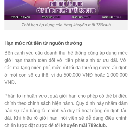
Thời hạn áp dụng của từng khuyến mãi 789club
Hạn mức rút tiền từ nguồn thưởng
Bên cạnh yêu cầu doanh thu, hệ thống cũng áp dụng mức
giới hạn thanh toán đối với tiền phát sinh từ ưu đãi. Với
các mã tặng miễn phí, mức rút tối đa thường được ấn định
ở một con số cụ thể, ví dụ 500.000 VNĐ hoặc 1.000.000
VNĐ.
Phần lợi nhuận vượt quá giới hạn cho phép có thể bị điều
chỉnh theo chính sách hiện hành. Quy định này nhằm đảm
bảo sự cân bằng tài chính và duy trì hoạt động ổn định lâu
dài. Khi hiểu rõ giới hạn, hội viên sẽ dễ dàng điều chỉnh
chiến lược đặt cược để tối
khuyến mãi 789club.