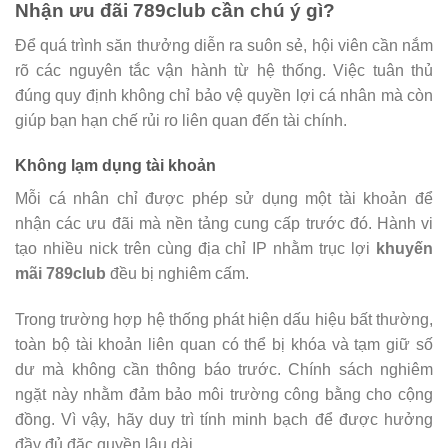
Nhận ưu đãi 789club cần chú ý gì?
Để quá trình săn thưởng diễn ra suôn sẻ, hội viên cần nắm
rõ các nguyên tắc vận hành từ hệ thống. Việc tuân thủ
đúng quy định không chỉ bảo vệ quyền lợi cá nhân mà còn
giúp bạn hạn chế rủi ro liên quan đến tài chính.
Không lạm dụng tài khoản
Mỗi cá nhân chỉ được phép sử dụng một tài khoản để
nhận các ưu đãi mà nền tảng cung cấp trước đó. Hành vi
tạo nhiều nick trên cùng địa chỉ IP nhằm trục lợi
khuyến
mãi 789club
đều bị nghiêm cấm.
Trong trường hợp hệ thống phát hiện dấu hiệu bất thường,
toàn bộ tài khoản liên quan có thể bị khóa và tạm giữ số
dư mà không cần thông báo trước. Chính sách nghiêm
ngặt này nhằm đảm bảo môi trường công bằng cho cộng
đồng. Vì vậy, hãy duy trì tính minh bạch để được hưởng
đầy đủ đặc quyền lâu dài.