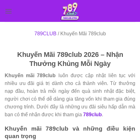
Bỏ
qua
nội
dung
789CLUB
/
Khuyến Mãi 789club
Khuyến Mãi 789club 2026 – Nhận
Thưởng Khủng Mỗi Ngày
Khuyến mãi 789club
luôn được cập nhật liên tục với
nhiều ưu đãi giá trị dành cho cả thành viên. Từ thưởng
nạp đầu, hoàn trả mỗi ngày đến quà sinh nhật đặc biệt,
người chơi có thể dễ dàng gia tăng vốn khi tham gia đúng
chương trình. Dưới đây là những ưu đãi siêu hấp dẫn mà
bạn có thể nhận được khi tham gia
789club
.
Khuyến mãi 789club và những điều kiện
quan trọng