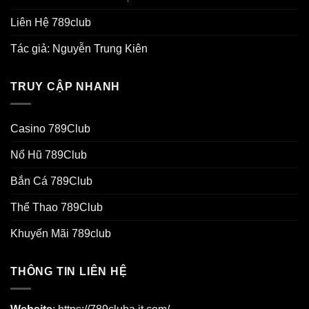
Liên Hệ 789club
Tác giả: Nguyễn Trung Kiên
TRUY CẬP NHANH
Casino 789Club
Nổ Hũ 789Club
Bắn Cá 789Club
Thể Thao 789Club
Khuyến Mãi 789club
THÔNG TIN LIÊN HỆ