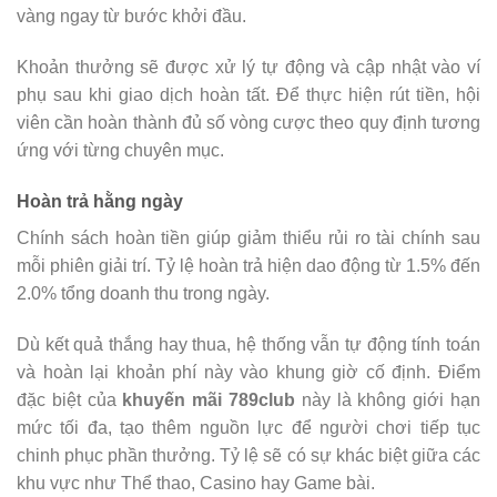
vàng ngay từ bước khởi đầu.
Khoản thưởng sẽ được xử lý tự động và cập nhật vào ví
phụ sau khi giao dịch hoàn tất. Để thực hiện rút tiền, hội
viên cần hoàn thành đủ số vòng cược theo quy định tương
ứng với từng chuyên mục.
Hoàn trả hằng ngày
Chính sách hoàn tiền giúp giảm thiểu rủi ro tài chính sau
mỗi phiên giải trí. Tỷ lệ hoàn trả hiện dao động từ 1.5% đến
2.0% tổng doanh thu trong ngày.
Dù kết quả thắng hay thua, hệ thống vẫn tự động tính toán
và hoàn lại khoản phí này vào khung giờ cố định. Điểm
đặc biệt của
khuyến mãi 789club
này là không giới hạn
mức tối đa, tạo thêm nguồn lực để người chơi tiếp tục
chinh phục phần thưởng. Tỷ lệ sẽ có sự khác biệt giữa các
khu vực như Thể thao, Casino hay Game bài.